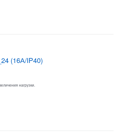
24 (16А/IP40)
величения нагрузки.