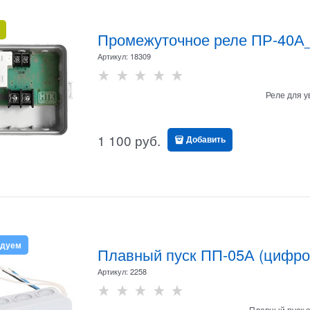
Промежуточное реле ПР-40А_
Артикул:
18309
Реле для у
1 100
 руб.
Добавить
ндуем
Плавный пуск ПП-05А (цифро
Артикул:
2258
Плавный пуск а