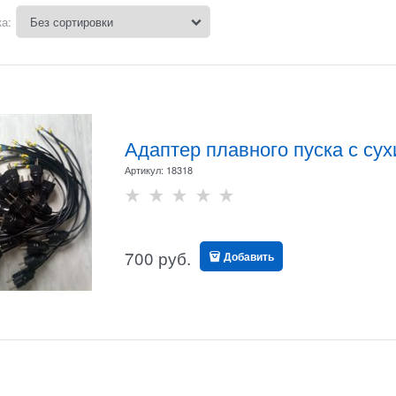
а:
Адаптер плавного пуска с су
Артикул:
18318
700
 руб.
Добавить