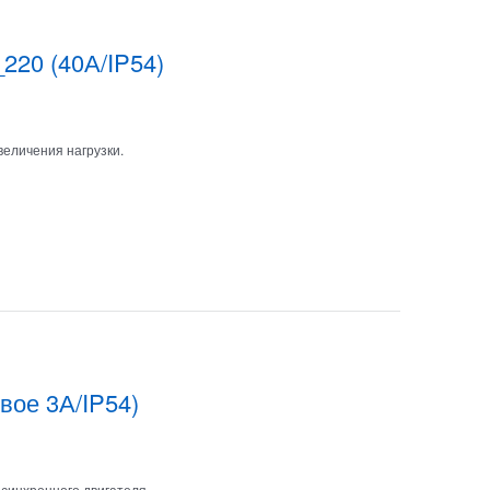
220 (40А/IP54)
величения нагрузки.
вое 3А/IP54)
синхронного двигателя.