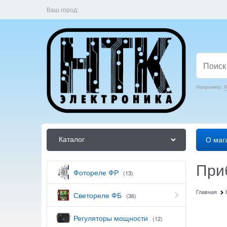
Ваш город:
Например:
Ф
Каталог
О маг
При
Фотореле ФР
(13)
Главная
Светореле ФБ
(36)
Регуляторы мощности
(12)