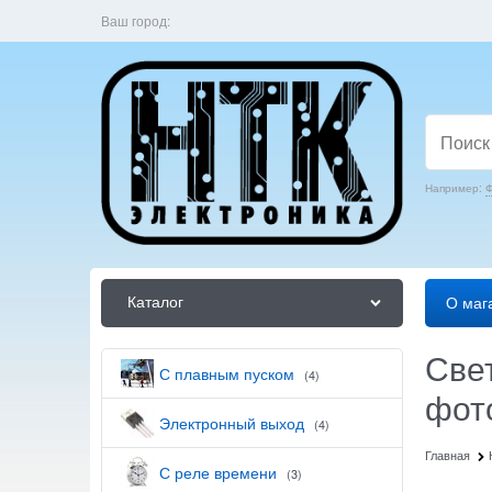
Ваш город:
Например:
Ф
Каталог
О маг
Све
С плавным пуском
(4)
фот
Электронный выход
(4)
Главная
С реле времени
(3)