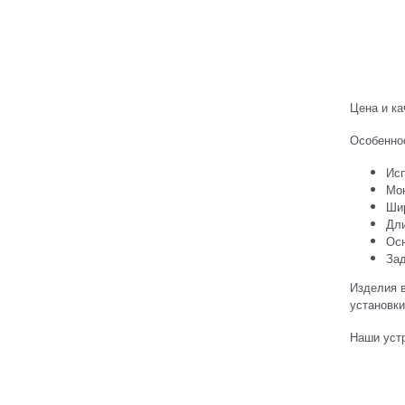
Цена и к
Особенно
Исп
Мон
Ши
Дли
Осн
Зад
Изделия в
установки
Наши устр