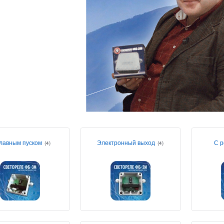
лавным пуском
Электронный выход
С р
(4)
(4)