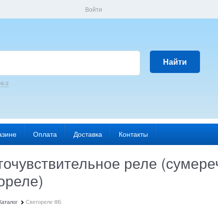
Войти
Найти
Б-2
азине
Оплата
Доставка
Контакты
точувствительное реле (сумер
ореле)
Каталог
Светореле ФБ