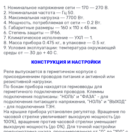
1. Номинальное напряжение сети ― 170 ― 270 В.
2. Номинальная частота ― Гц 50.
3. Максимальная нагрузка ― 7700 Вт.
4. Мощность, потребляемая от сети ― 0.2 Вт.
5. Габаритные размеры ― 160 х 110 х 45 мм.
6. Степень защиты ― IP66.
7. Климатическое исполнение ― УХЛ ― 1.
8. Масса прибора 0.475 кг., в упаковке ― 0.5 кг.
9. Условия эксплуатации: температура окружающей
среды от ― 30 до + 40 С.
КОНСТРУКЦИЯ И НАСТРОЙКИ
Реле выпускается в герметичном корпусе с
присоединением проводов питания и активной или
резистивной нагрузки.
По бокам прибора находятся гермовводы для
герметичного подключения проводов. Клеммы
подключения подписаны: "НОЛЬ" и "ФАЗА" - для
подключения питающего напряжения, "НОЛЬ" и "ВЫХОД"
- для подключения ТЭН.
На крышке прибора установлен регулятор. Вращение по
часовой стрелке увеличивает выходную мощность (до
100%), вращение против часовой стрелки уменьшает
выходную мощность (до 0%). Для точной настройки
предусмотрена шкала, пронумерованная от "0" до "100" с