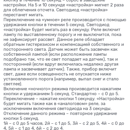
кнопку в течение 10 секунд – сброс в заводские
настройки. На 5 и 10 секунде «настройка» мигнет 2 раза
для облегчения отсчета. Светодиод «настройка»
перестанет мигать.
Переключение на «умное» реле производится с помощью
удержания кнопки в течении 5 секунд. Светодиод
«настройка» будет мигать раз в секунду. Реле включит
лампу по выставленному порогу и не выключится, пока
не зафиксирует рассвет. Данное реле обладает
обратным гистерезисом и компенсацией собственного и
постороннего света. Датчик может быть засвечен как
собственной лампой (если расположение лампы
подобрано так, что ее свет попадает на датчик), так и
посторонней (если вдруг включилась недалеко другая
лампа и засвечивает датчик). Также, прибор включит
свет, даже если освещенность не опускается ниже
установленного порога (например, выпал снег и стало
светлее).
Включение «ночного» режима производится нажатием
кнопки и удержанием 5 секунд. Стандартно – с 0 до 5.
Переключение – нажатие кнопки 1 секунду. «Настройка»
будет мигать также как в «аналоговом» реле, за
исключением включения светодиода на 3 секунды.
Отключение данного режима – повторное удержание
кнопки 5 секунд.
1й – с 0 до 5 часов, 2й – с 1 до 5, 3й – с 2 до 5, 4й – с 0 до
4, 5й – с 1 до 4, 6й – с 2 до 4.