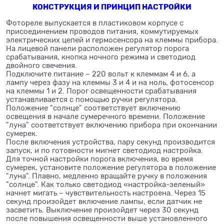
КОНСТРУКЦИЯ И ПРИНЦИП НАСТРОЙКИ
Фотореле выпускается в пластиковом корпусе с
присоединением проводов питания, коммутируемых
электрических цепей и гермосенсора на клеммы прибора.
На лицевой панели расположен регулятор порога
срабатывания, кнопка ночного режима и светодиод
двойного свечения.
Подключите питание – 220 вольт к клеммам 4 и 6, а
лампу через фазу на клеммы 3 и 4 и на ноль, фотосенсор
на клеммы 1 и 2. Порог освещенности срабатывания
устанавливается с помощью ручки регулятора.
Положение "солнце" соответствует включению
освещения в начале сумеречного времени. Положение
"луна" соответствует включению прибора при окончании
сумерек.
После включения устройства, пару секунд производится
запуск, и по готовности мигнет светодиод настройка.
Для точной настройки порога включения, во время
сумерек, установите положение регулятора в положение
"луна". Плавно, медленно вращайте ручку в положения
"солнце". Как только светодиод «настройка-зеленый»
начнет мигать – чувствительность настроена. Через 15
секунд произойдет включение лампы, если датчик не
засветить. Выключение произойдет через 30 секунд
после повышения освещенности выше установленного