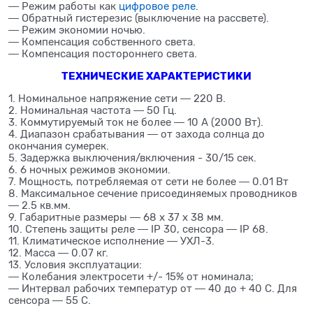
― Режим работы как
цифровое реле
.
― Обратный гистерезис (выключение на рассвете).
― Режим экономии ночью.
― Компенсация собственного света.
― Компенсация постороннего света.
ТЕХНИЧЕСКИЕ ХАРАКТЕРИСТИКИ
1. Номинальное напряжение сети ― 220 В.
2. Номинальная частота ― 50 Гц.
3. Коммутируемый ток не более ― 10 А (2000 Вт).
4. Диапазон срабатывания ― от захода солнца до
окончания сумерек.
5. Задержка выключения/включения - 30/15 сек.
6. 6 ночных режимов экономии.
7. Мощность, потребляемая от сети не более ― 0.01 Вт
8. Максимальное сечение присоединяемых проводников
― 2.5 кв.мм.
9. Габаритные размеры ― 68 х 37 х 38 мм.
10. Степень защиты реле ― IP 30, сенсора ― IP 68.
11. Климатическое исполнение ― УХЛ-3.
12. Масса ― 0.07 кг.
13. Условия эксплуатации:
― Колебания электросети +/- 15% от номинала;
― Интервал рабочих температур от ― 40 до + 40 С. Для
сенсора ― 55 С.