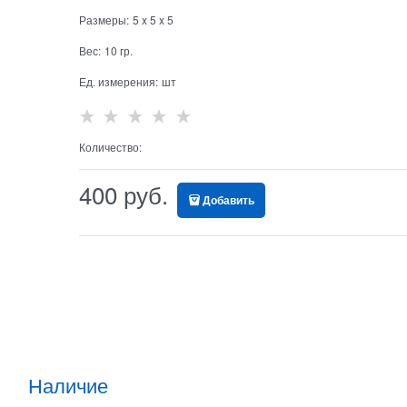
Размеры:
5
x
5
x
5
Вес:
10
гр.
Ед. измерения:
шт
Количество:
400
 руб.
Добавить
Наличие