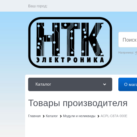
Ваш город:
Например:
Ф
Каталог
О маг
Товары производителя
Главная
Каталог
Модули и неликвиды
ACPL-C87A-000E