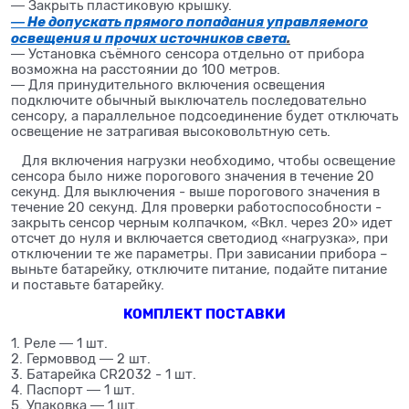
― Закрыть пластиковую крышку.
― Не допускать прямого попадания управляемого
освещения и прочих источников света
.
― Установка съёмного сенсора отдельно от прибора
возможна на расстоянии до 100 метров.
― Для принудительного включения освещения
подключите обычный выключатель последовательно
сенсору, а параллельное подсоединение будет отключать
освещение не затрагивая высоковольтную сеть.
Для включения нагрузки необходимо, чтобы освещение
сенсора было ниже порогового значения в течение 20
секунд. Для выключения - выше порогового значения в
течение 20 секунд. Для проверки работоспособности -
закрыть сенсор черным колпачком, «Вкл. через 20» идет
отсчет до нуля и включается светодиод «нагрузка», при
отключении те же параметры. При зависании прибора –
выньте батарейку, отключите питание, подайте питание
и поставьте батарейку.
КОМПЛЕКТ ПОСТАВКИ
1. Реле ― 1 шт.
2. Гермоввод ― 2 шт.
3. Батарейка CR2032 - 1 шт.
4. Паспорт ― 1 шт.
5. Упаковка ― 1 шт.