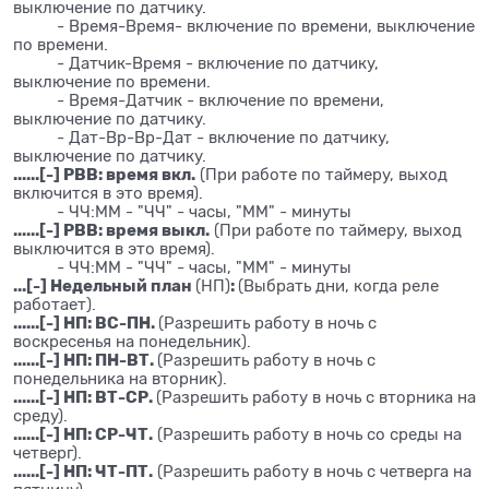
выключение по датчику.
- Время-Время- включение по времени, выключение
по времени.
- Датчик-Время - включение по датчику,
выключение по времени.
- Время-Датчик - включение по времени,
выключение по датчику.
- Дат-Вр-Вр-Дат - включение по датчику,
выключение по датчику.
......[-] РВВ: время вкл.
(При работе по таймеру, выход
включится в это время).
- ЧЧ:ММ - "ЧЧ" - часы, "ММ" - минуты
......[-] РВВ: время выкл.
(При работе по таймеру, выход
выключится в это время).
- ЧЧ:ММ - "ЧЧ" - часы, "ММ" - минуты
...[-] Недельный план
:
(НП)
(Выбрать дни, когда реле
работает).
......[-] НП: ВС-ПН.
(Разрешить работу в ночь с
воскресенья на понедельник).
......[-] НП: ПН-ВТ.
(Разрешить работу в ночь с
понедельника на вторник).
......[-] НП: ВТ-СР.
(Разрешить работу в ночь с вторника на
среду).
......[-] НП: СР-ЧТ.
(Разрешить работу в ночь со среды на
четверг).
......[-] НП: ЧТ-ПТ.
(Разрешить работу в ночь с четверга на