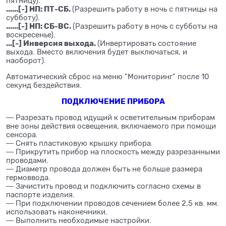
пятницу).
......[-] НП: ПТ-СБ.
(Разрешить работу в ночь с пятницы на
субботу).
......[-] НП: СБ-ВС.
(Разрешить работу в ночь с субботы на
воскресенье).
...[-] Инверсия выхода.
(Инвертировать состояние
выхода. Вместо включения будет выключаться, и
наоборот).
Автоматический сброс на меню "Мониторинг" после 10
секунд бездействия.
ПОДКЛЮЧЕНИЕ ПРИБОРА
― Разрезать провод идущий к осветительным приборам
вне зоны действия освещения, включаемого при помощи
сенсора.
― Снять пластиковую крышку прибора.
― Прикрутить прибор на плоскость между разрезанными
проводами.
― Диаметр провода должен быть не больше размера
гермоввода.
― Зачистить провод и подключить согласно схемы в
паспорте изделия.
― При подключении проводов сечением более 2,5 кв. мм.
использовать наконечники.
― Выполнить необходимые настройки.