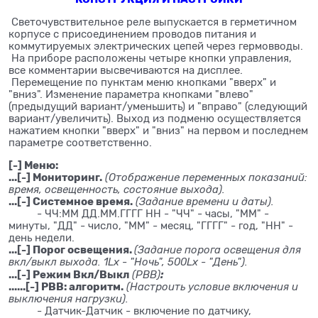
Светочувствительное реле выпускается в герметичном
корпусе с присоединением проводов питания и
коммутируемых электрических цепей через гермовводы.
На приборе расположены четыре кнопки управления,
все комментарии высвечиваются на дисплее.
Перемещение по пунктам меню кнопками "вверх" и
"вниз". Изменение параметра кнопками "влево"
(предыдущий вариант/уменьшить) и "вправо" (следующий
вариант/увеличить). Выход из подменю осуществляется
нажатием кнопки "вверх" и "вниз" на первом и последнем
параметре соответственно.
[-] Меню:
...[-] Мониторинг.
(Отображение переменных показаний:
время, освещенность, состояние выхода).
...[-] Системное время.
(Задание времени и даты).
- ЧЧ:ММ ДД.ММ.ГГГГ НН - "ЧЧ" - часы, "ММ" -
минуты, "ДД" - число, "ММ" - месяц, "ГГГГ" - год, "НН" -
день недели.
...[-] Порог освещения.
(Задание порога освещения для
вкл/выкл выхода. 1Lx - "Ночь", 500Lx - "День").
...[-] Режим Вкл/Выкл
:
(РВВ)
......[-] РВВ: алгоритм.
(Настроить условие включения и
выключения нагрузки).
- Датчик-Датчик - включение по датчику,