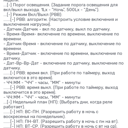
недели.
...[-] Порог освещения. (Задание порога освещения для
вкл/выкл выхода. 1Lx - "Ночь", 500Lx - "День").
...[-] Режим Вкл/Выкл (РВВ):
......[-] РВВ: алгоритм. (Настроить условие включения и
выключения нагрузки).
- Датчик-Датчик - вкл по датчику, выкл по датчику.
- Время-Время- включение по времени, выключение по
времени.
- Датчик-Время - включение по датчику, выключение по
времени.
- Время-Датчик - включение по времени, выключение по
датчику.
- Дат-Вр-Вр-Дат - включение по датчику, выключение по
датчику.
......[-] РВВ: время вкл. (При работе по таймеру, выход
включится в это время).
- ЧЧ:ММ - "ЧЧ" - часы, "ММ" - минуты
......[-] РВВ: время выкл. (При работе по таймеру, выход
выключится в это время).
- ЧЧ:ММ - "ЧЧ" - часы, "ММ" - минуты
...[-] Недельный план (НП): (Выбрать дни, когда реле
работает).
......[-] НП: ВС-ПН. (Разрешить работу в ночь с
воскресенья на понедельник).
......[-] НП: ПН-ВТ. (Разрешить работу в ночь с пн на вт).
......[-] НП: ВТ-СР. (Разрешить работу в ночь с вт на ср).