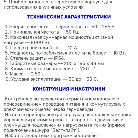
5. Прибор выполнен в герметичном корпусе для
использования в уличных условиях.
ТЕХНИЧЕСКИЕ ХАРАКТЕРИСТИКИ
1. Напряжение сети ― переменное, от 50 - 265 В.
2. Номинальная частота ― 50 Гц.
3. Максимальная суммарная мощность активной
нагрузки ― 8000 Вт.
4. Предохранители 4 шт. ― 10 А.
5. Мощность, потребляемая от сети не более ― 10 Вт.
6. Степень защиты ― IP56.
7. Габаритные размеры ― 205 х 185 х 88 мм.
8. Климатическое исполнение ― УХЛ - 1.
9. Масса ― 0.59 г.
10. Условия эксплуатации ― 30 до + 30 С.
КОНСТРУКЦИЯ И НАСТРОЙКИ
Контроллер выпускается в герметичном корпусе с
присоединением проводов питания и коммутируемых
электрических цепей через гермовводы.
На плате прибора внутри корпуса расположены кнопки
управления режимом работы, скоростью движения и
клеммы для подключения нагрузки и питания (прямое
подключение шнура "Белт-лайт").
Набор стандартных программ составлен