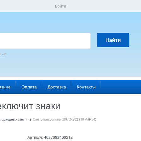
Войти
Найти
Б-2
азине
Оплата
Доставка
Контакты
еключит знаки
тодиодных ламп.
Светоконтроллер ЭКСЭ-202 (10 А/IP54)
Артикул:
4627082400212