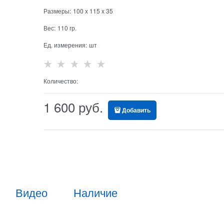
Размеры:
100
x
115
x
35
Вес:
110
гр.
Ед. измерения:
шт
Количество:
1 600
 руб.
Добавить
Видео
Наличие