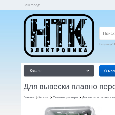
Ваш город:
Например:
Ф
Каталог
О маг
Для вывески плавно пер
Главная
Каталог
Светоконтроллеры
Для высоковольтных све