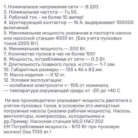
1. Номинальное напряжение сети ― В 220.
2. Номинальная частота ― Гц 50.
3. Рабочий ток - не более 10 ампер!
4. Шунтирующий контактор ― 16 А, выдерживает 100000
включений.
5. Максимальная мощность указанная в паспорте насоса
или насосной станции 4000 вт. (Без учета пусковых
токов 2200 Вт).
6. Минимальная мощность ― 200 Вт.
7. Количество пусков в час не более 100!
8. Мощность, потребляемая от сети ― 0.3 Вт.
9. Длительность плавного пуска и стоп ― 1-7 сек.
10. Габаритные размеры ― 133 х 46 х 83 мм.
11. Масса изделия ― 0.12 кг.
12. Условия эксплуатации:
― колебания электросети +- 15% от номинала;
― температура окружающей среды от -20 до +40 С
Не все производители указывают мощность двигателя с
учетом пусковых токов, в основном это импортные
погружные насосы (указана рабочая мощность). Насосы,
вентиляторы, компрессоры, холодильники и
др.Пример: Насосная станция WILO HWJ 202
EM Потребляемая мощность - 870 Вт про пусковую
молчок! Она 1700 вт.!