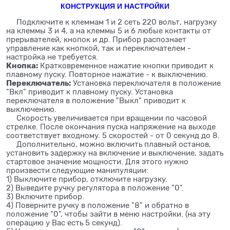
КОНСТРУКЦИЯ И НАСТРОЙКИ
Подключите к клеммам 1 и 2 сеть 220 вольт, нагрузку
на клеммы 3 и 4, а на клеммы 5 и 6 любые контакты от
прерывателей, кнопок и др. Прибор распознает
управление как кнопкой, так и переключателем -
настройка не требуется.
Кнопка:
Кратковременное нажатие кнопки приводит к
плавному пуску. Повторное нажатие - к выключению.
Переключатель:
Установка переключателя в положение
"Вкл" приводит к плавному пуску. Установка
переключателя в положение "Выкл" приводит к
выключению.
Скорость увеличивается при вращении по часовой
стрелке. После окончания пуска напряжение на выходе
соответствует входному. 5 скоростей - от 0 секунд до 8.
Дополнительно, можно включить плавный останов,
установить задержку на включение и выключение, задать
стартовое значение мощности. Для этого нужно
произвести следующие манипуляции:
1) Выключите прибор, отключите нагрузку.
2) Выведите ручку регулятора в положение "0".
3) Включите прибор.
4) Поверните ручку в положение "8" и обратно в
положение "0", чтобы зайти в меню настройки. (на эту
операцию у Вас есть 5 секунд).