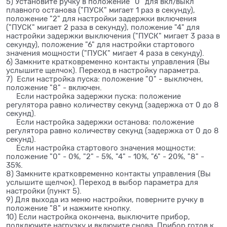
5) Установите ручку в положение "0" для вкл/выкл
плавного останова ("ПУСК" мигает 1 раз в секунду),
положение "2" для настройки задержки включения
("ПУСК" мигает 2 раза в секунду), положение "4" для
настройки задержки выключения ("ПУСК" мигает 3 раза в
секунду), положение "6" для настройки стартового
значения мощности ("ПУСК" мигает 4 раза в секунду).
6) Замкните кратковременно контакты управления (Вы
услышите щелчок). Переход в настройку параметра.
7) Если настройка пуска: положение "0" - выключен,
положение "8" - включен.
Если настройка задержки пуска: положение
регулятора равно количеству секунд (задержка от 0 до 8
секунд).
Если настройка задержки останова: положение
регулятора равно количеству секунд (задержка от 0 до 8
секунд).
Если настройка стартового значения мощности:
положение "0" - 0%, "2" - 5%, "4" - 10%, "6" - 20%, "8" -
35%.
8) Замкните кратковременно контакты управления (Вы
услышите щелчок). Переход в выбор параметра для
настройки (пункт 5).
9) Для выхода из меню настройки, поверните ручку в
положение "8" и нажмите кнопку.
10) Если настройка окончена, выключите прибор,
подключите нагрузку и включите снова. Прибор готов к