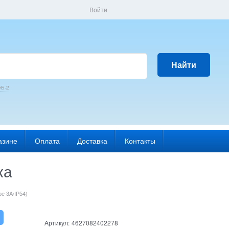
Войти
Найти
Б-2
азине
Оплата
Доставка
Контакты
ка
е 3А/IP54)
Артикул:
4627082402278