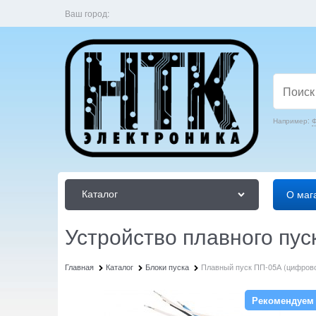
Ваш город:
Например:
Ф
Каталог
О маг
Устройство плавного пус
Главная
Каталог
Блоки пуска
Плавный пуск ПП-05А (цифрово
Рекомендуем