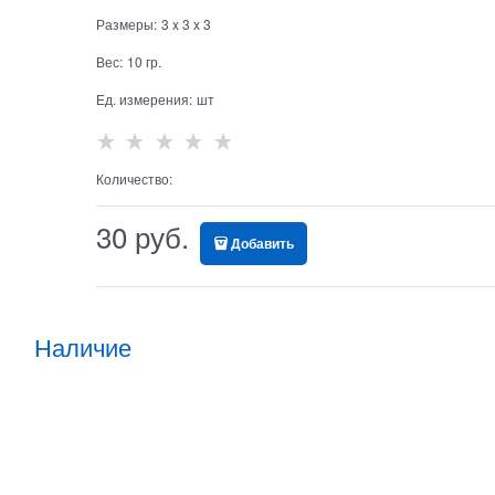
Размеры:
3
x
3
x
3
Вес:
10
гр.
Ед. измерения:
шт
Количество:
30
 руб.
Добавить
Наличие