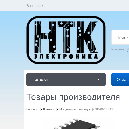
Ваш город:
Например:
Ф
Каталог
О маг
Товары производителя
Главная
Каталог
Модули и неликвиды
CD4023BM96