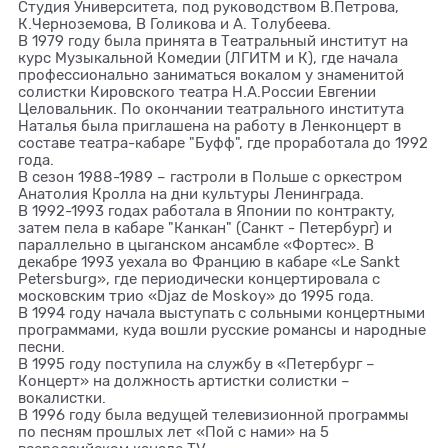
Студия Университета, под руководством В.Петрова,
К.Черноземова, В Голикова и А. Толубеева.
В 1979 году была принята в Театральный институт на
курс Музыкальной Комедии (ЛГИТМ и К), где начала
профессионально заниматься вокалом у знаменитой
солистки Кировского театра Н.А.России Евгении
Целовальник. По окончании театрального института
Наталья была приглашена на работу в Ленконцерт в
составе театра-кабаре "Буфф", где проработала до 1992
года.
В сезон 1988-1989 – гастроли в Польше с оркестром
Анатолия Кролла на дни культуры Ленинграда.
В 1992-1993 годах работала в Японии по контракту,
затем пела в кабаре "Канкан" (Санкт - Петербург) и
параллельно в цыганском ансамбле «Фортес». В
декабре 1993 уехала во Францию в кабаре «Le Sankt
Petersburg», где периодически концертировала с
московским трио «Djaz de Moskoy» до 1995 года.
В 1994 году начала выступать с сольными концертными
программами, куда вошли русские романсы и народные
песни.
В 1995 году поступила на службу в «Петербург –
Концерт» на должность артистки солистки –
вокалистки.
В 1996 году была ведущей телевизионной программы
по песням прошлых лет «Пой с нами» на 5