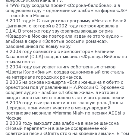
всероссийском канале TV.
В 1996 году создала проект «Сорока-белобока», а в
следующем году - одноименный альбом на фирме «JSP
– records» в Москве.
В 2001 году Н.С. выпустила программу «Мечта о Белой
Цыганке», с которой в 2002 году гастролировала в
США. В этом же году звукозаписывающая фирма
«Квадро» в Москве повторила издание этого аудио –
альбома в серии «Золотые россыпи романса»,
разошедшиеся по всему миру.
В 2003 году совместно с композитором Евгенией
Хазановой (США) создает мюзикл «Франсуа Вийон» по
стихам поэта.
В 2004 году выпускает книгу собственных стихов
«Цветы Коломбины», создав одноименный спектакль
на материале городских романсов.
В 2005 на основе концерта «Если женщина любит» с
оркестром под управлением Н.А.России С.Горковенко
создает аудио - альбом «Любовь жива», в который
входят золотые хиты прошлых лет и авторские песни.
В 2006 году, выиграв кастинг на главную роль Донны
Шеридан, принимает участие в международной
постановке мюзикла «Mamma Mia!» по песням АББЫ в
Москве.
В 2008 году выходят два альбома в жанре шансона
«Новый переплет» и в жанре осовремененной
советской песни «Опять стою на краешке земли». В том