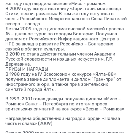
же году подтвердила звание «Мисс - романс».
В 2009 году выпустила книгу «Гори, гори, моя звезда.
Стихи, песни, романсы» В том же году вступила в
члены Российского Межрегионального Сюза Писателей
северо – запада.
Летом 2009 года с дипломатической миссией провела
15 – дневное турне по городам Болгарии. Получила
диплом от Российского Информационного Центра в
НРБ за вклад в развитие Российско – Болгарских
связей в области культуры.
В 2010 го стала действительным членом Академии
Русской словесности и изящных искусств им. Г.Р.
Державина.
ПРИЗЫ И НАГРАДЫ
В 1988 году на IV Всесоюзном конкурсе «Ялта-88»
получила звание дипломанта и диплом "Гран-при" от
иностранного жюри, а также приз зрительских
симпатий города Ялты.
В 1999–2001 годах дважды получала диплом «Мисс –
Романс» Санкт – Петербурга по итогам опроса
зрительских симпатий на конкурсе «Весна – Романса».
Награждена общественной наградой: орден «Польза
честь и слава» (2009)